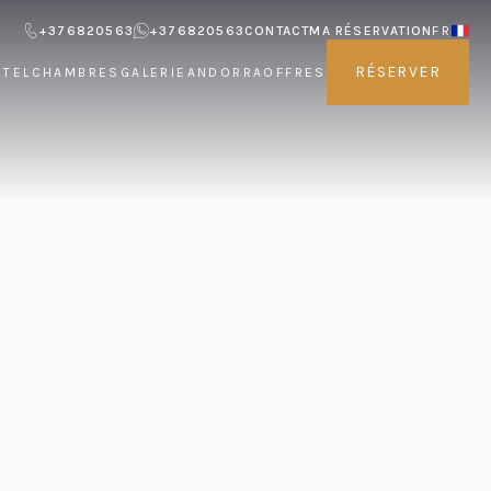
+376820563
+376820563
CONTACT
MA RÉSERVATION
FR
RÉSERVER
ÔTEL
CHAMBRES
GALERIE
ANDORRA
OFFRES