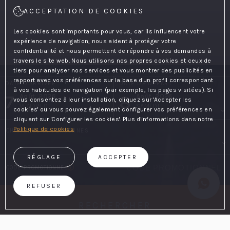
ACCEPTATION DE COOKIES
Les cookies sont importants pour vous, car ils influencent votre
expérience de navigation, nous aident à protéger votre
confidentialité et nous permettent de répondre à vos demandes à
travers le site web. Nous utilisons nos propres cookies et ceux de
tiers pour analyser nos services et vous montrer des publicités en
rapport avec vos préférences sur la base d'un profil correspondant
DATE D'ARRIVÉE
DATE DE DÉPART
à vos habitudes de navigation (par exemple, les pages visitées). Si
7
8
Août, 2026
Août, 2026
vous consentez à leur installation, cliquez sur 'Accepter les
VENDREDI
SAMEDI
cookies' ou vous pouvez également configurer vos préférences en
cliquant sur 'Configurer les cookies'. Plus d'informations dans notre
Politique de cookies
CHAMBRES ET PERSONNES
RÉGLAGE
ACCEPTER
CODE PROMOTIONNEL
REFUSER
RECHERCHER