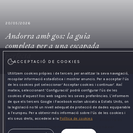
20/05/2026
Andorra amb gos: la guia
completa per a una escapada
perfecta
ACCEPTACIÓ DE COOKIES
Utilitzem cookies pròpies i de tercers per analitzar la seva navegació,
recopilar informació estadística i mostrar anuncis. Per a acceptar l’ús
Inici
/
Blog
/
Andorra amb gos: la guia completa per a una escapada perfecta
de les cookies pot seleccionar ‘Acceptar cookies i continuar’. Així
mateix, seleccionant ‘Configuració’ podrà configurar l’ús de les
cookies d’aquest lloc web segons les seves preferències. L’informem
Hi ha una pregunta que molts propietaris de gossos es
de que els tercers Google i Facebook estan ubicats a Estats Units, on
fan abans de planificar un viatge:
i el meu gos, què?
la legislació no té un nivell adequat de protecció de dades equiparable
Trobar un destí on el teu gos sigui benvingut de debò —no
a l’europeu. Per a obtenir més informació sobre l’ús de les cookies i
els seus drets, accedeixi a la
Política de cookies
tolerat, sinó benvingut— no sempre és fàcil. Andorra és
una d'aquestes excepcions que val la pena conèixer.