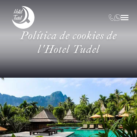
Política de cookies de
l'Hotel Tudel
Inici
/
Política de cookies de l'Hotel Tudel
QUÈ SÓN LES COOKIES?
Les cookies són petits fitxers de dades que es reben al
terminal des del lloc web visitat i s'usen per registrar
certes interaccions de la navegació en un lloc web