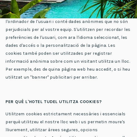
emmagatzemant dades que podran ser actualitzades i
recuperades. Aquests fitxers s'emmagatzemen a
l'ordinador de l'usuari i conté dades anònimes que no són
perjudicials per al vostre equip. S'utilitzen per recordar les
preferències de l'usuari, com ara l'idioma seleccionat, les
dades d'accés o la personalització de la pàgina. Les
cookies també poden ser utilitzades per registrar
informació anònima sobre com un visitant utilitza un lloc.
Per exemple, des de quina pàgina web heu accedit, o si heu
utilitzat un "banner" publicitari per arribar.
PER QUÈ L'HOTEL TUDEL UTILITZA COOKIES?
Utilitzem cookies estrictament necessàries i essencials
perquè utilitzeu el nostre lloc web i us permetin moure's
lliurement, utilitzar àrees segures, opcions