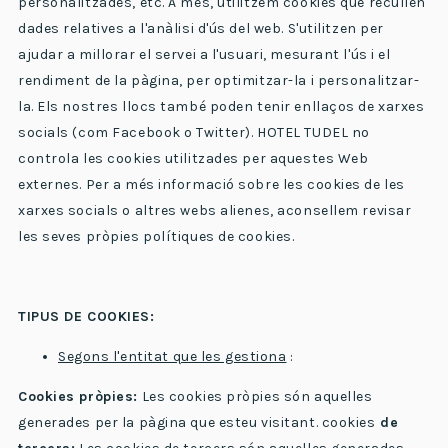
personalitzades, etc. A més, utilitzem cookies que recullen
dades relatives a l'anàlisi d'ús del web. S'utilitzen per
ajudar a millorar el servei a l'usuari, mesurant l'ús i el
rendiment de la pàgina, per optimitzar-la i personalitzar-
la. Els nostres llocs també poden tenir enllaços de xarxes
socials (com Facebook o Twitter). HOTEL TUDEL no
controla les cookies utilitzades per aquestes Web
externes. Per a més informació sobre les cookies de les
xarxes socials o altres webs alienes, aconsellem revisar
les seves pròpies polítiques de cookies.
TIPUS DE COOKIES:
Segons l'entitat que les gestiona
:
Cookies pròpies:
Les cookies pròpies són aquelles
generades per la pàgina que esteu visitant. cookies
de