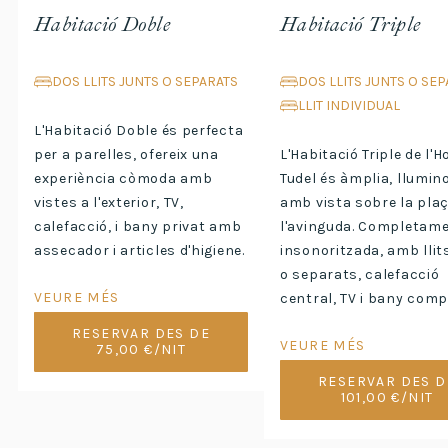
Habitació Doble
Habitació Triple
DOS LLITS JUNTS O SEPARATS
DOS LLITS JUNTS O SE
LLIT INDIVIDUAL
L'Habitació Doble és perfecta
per a parelles, ofereix una
L'Habitació Triple de l'H
experiència còmoda amb
Tudel és àmplia, llumino
vistes a l'exterior, TV,
amb vista sobre la pla
calefacció, i bany privat amb
l'avinguda. Completam
assecador i articles d'higiene.
insonoritzada, amb llit
o separats, calefacció
VEURE MÉS
central, TV i bany comp
RESERVAR DES DE
VEURE MÉS
75,00 €/NIT
RESERVAR DES D
101,00 €/NIT