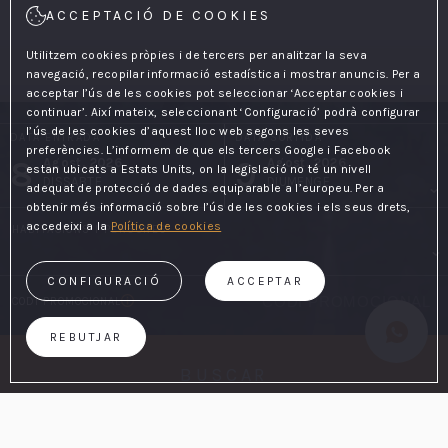
ACCEPTACIÓ DE COOKIES
Utilitzem cookies pròpies i de tercers per analitzar la seva
navegació, recopilar informació estadística i mostrar anuncis. Per a
acceptar l’ús de les cookies pot seleccionar ‘Acceptar cookies i
continuar’. Així mateix, seleccionant ‘Configuració’ podrà configurar
l’ús de les cookies d’aquest lloc web segons les seves
DATA ENTRADA
DATA SORTIDA
preferències. L’informem de que els tercers Google i Facebook
8
9
Agost, 2026
Agost, 2026
estan ubicats a Estats Units, on la legislació no té un nivell
DISSABTE
DIUMENGE
adequat de protecció de dades equiparable a l’europeu. Per a
obtenir més informació sobre l’ús de les cookies i els seus drets,
accedeixi a la
Política de cookies
HABITACIONS I PERSONES
CONFIGURACIÓ
ACCEPTAR
CODI PROMOCIONAL
REBUTJAR
BUSCAR
AL WEB OFICIAL
AVANTATGES DE RESERVAR