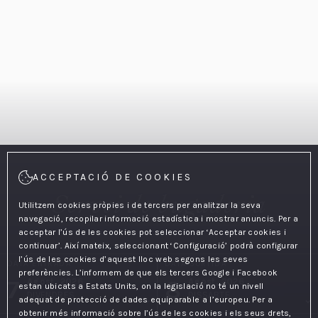
ACCEPTACIÓ DE COOKIES
Servei de bugaderia
Utilitzem cookies pròpies i de tercers per analitzar la seva
navegació, recopilar informació estadística i mostrar anuncis. Per a
acceptar l’ús de les cookies pot seleccionar ‘Acceptar cookies i
continuar’. Així mateix, seleccionant ‘Configuració’ podrà configurar
l’ús de les cookies d’aquest lloc web segons les seves
DATA ENTRADA
DATA SORTIDA
preferències. L’informem de que els tercers Google i Facebook
7
8
Agost, 2026
Agost, 2026
estan ubicats a Estats Units, on la legislació no té un nivell
DIVENDRES
DISSABTE
adequat de protecció de dades equiparable a l’europeu. Per a
obtenir més informació sobre l’ús de les cookies i els seus drets,