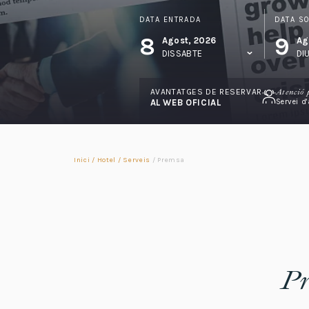
DATA ENTRADA
DATA S
8
9
Agost, 2026
Ag
DISSABTE
DI
AVANTATGES DE RESERVAR
Atenció 
AL WEB OFICIAL
Servei d
Inici
/
Hotel
/
Serveis
/
Premsa
Pr