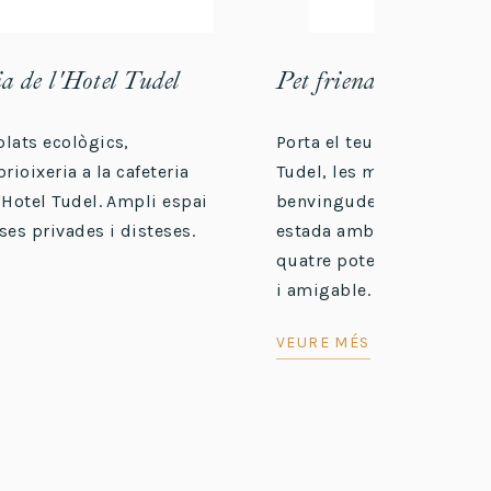
ia de l'Hotel Tudel
Pet friendly
lats ecològics,
Porta el teu amic pelut! A
rioixeria a la cafeteria
Tudel, les mascotes són
'Hotel Tudel. Ampli espai
benvingudes. Gaudeix de 
ses privades i disteses.
estada amb el teu compa
quatre potes en un ambie
i amigable.
VEURE MÉS