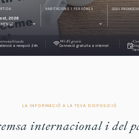
ORTIDA
HABITACIONS I PERSONES
CODI PROMOCI
ost, 2026
UMENGE
personalitzada
Wi-Fi gratis
Can
'atenció a recepció 24h
Connexió gratuïta a internet
Dis
l'a
LA INFORMACIÓ A LA TEVA DISPOSICIÓ
emsa internacional i del p