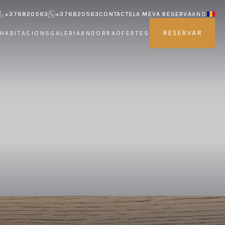
+376820563
+376820563
CONTACTE
LA MEVA RESERVA
AND
RESERVAR
HABITACIONS
GALERIA
ANDORRA
OFERTES