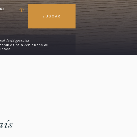
ONAL
BUSCAR
cel·lació gratuïta
ponible fins a 72h abans de
rribada
aís